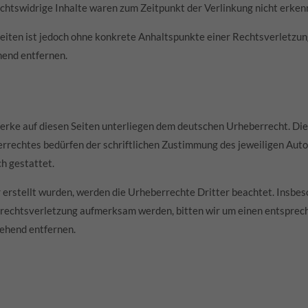
chtswidrige Inhalte waren zum Zeitpunkt der Verlinkung nicht erken
 Seiten ist jedoch ohne konkrete Anhaltspunkte einer Rechtsverletz
hend entfernen.
Werke auf diesen Seiten unterliegen dem deutschen Urheberrecht. Die
rechtes bedürfen der schriftlichen Zustimmung des jeweiligen Autor
h gestattet.
Kontakt
r erstellt wurden, werden die Urheberrechte Dritter beachtet. Insbes
errechtsverletzung aufmerksam werden, bitten wir um einen entspre
kontakt@michels-werkzeugbau.de
ehend entfernen.
+49 5257 – 98 89 30
Michels Werkzeugbau GmbH
Zieglerstraße 7
33161 Hövelhof