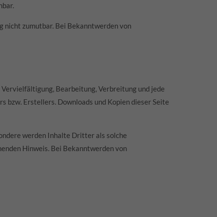
nbar.
ung nicht zumutbar. Bei Bekanntwerden von
 Vervielfältigung, Bearbeitung, Verbreitung und jede
s bzw. Erstellers. Downloads und Kopien dieser Seite
Über uns
ondere werden Inhalte Dritter als solche
chenden Hinweis. Bei Bekanntwerden von
Der Familienbetrieb Michels Werkzeugbau
wurde im Jahr 1986 von Josef Michels als
Einzelunternehmen gegründet und ist seit
dem ein zuverlässiger und kompetenter
Partner in Sachen Werkzeugbau und
Zerspanungstechnik.