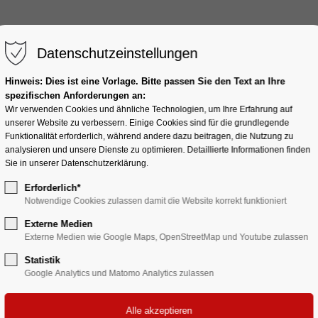
Datenschutzeinstellungen
CNC-FRÄSEN
DREHEN
WERKZEUGB
Hinweis: Dies ist eine Vorlage. Bitte passen Sie den Text an Ihre
spezifischen Anforderungen an:
Wir verwenden Cookies und ähnliche Technologien, um Ihre Erfahrung auf
unserer Website zu verbessern. Einige Cookies sind für die grundlegende
Funktionalität erforderlich, während andere dazu beitragen, die Nutzung zu
zeugbau
analysieren und unsere Dienste zu optimieren. Detaillierte Informationen finden
Sie in unserer Datenschutzerklärung.
Erforderlich*
bau.
Notwendige Cookies zulassen damit die Website korrekt funktioniert
Externe Medien
Externe Medien wie Google Maps, OpenStreetMap und Youtube zulassen
Statistik
Google Analytics und Matomo Analytics zulassen