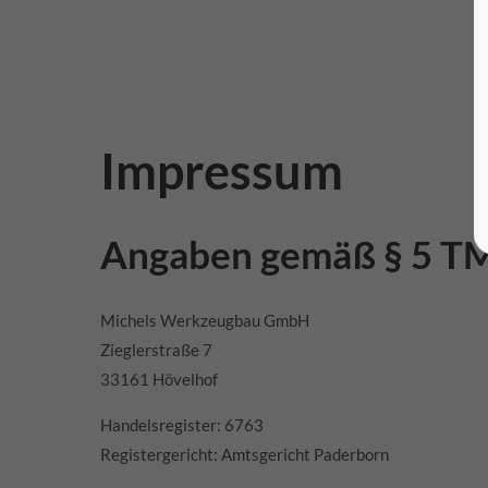
Impressum
Angaben gemäß § 5 T
Michels Werkzeugbau GmbH
Zieglerstraße 7
33161 Hövelhof
Handelsregister: 6763
Registergericht: Amtsgericht Paderborn